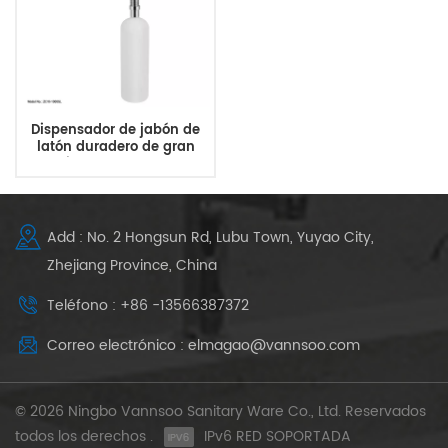
Dispensador de jabón de
latón duradero de gran
capacidad de 1000 ml para
cocina
Add : No. 2 Hongsun Rd, Lubu Town, Yuyao City,
Zhejiang Province, China
Teléfono : +86 -13566387372
Correo electrónico : elmagao@vannsoo.com
© 2026 Ningbo Vannsoo Sanitary Ware Co., Ltd. Reservados
todos los derechos .
IPv6 RED SOPORTADA