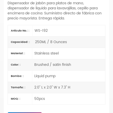
Dispensador de jabón para platos de mano,
dispensador de líquido para lavavajillas, cepillo para
encimera de cocina. Suministro directo de fábrica con
precio mayorista. Entrega rápida.
WS-192
Artículo No.: :
250ML / 8 Ounces
Capacidad: :
Stainless steel
Material: :
Brushed / satin finish
Color: :
Liquid pump
Bomba: :
2.0" L x 2.0" W x 7.3" H
Tamaño: :
50pcs
MOQ: :