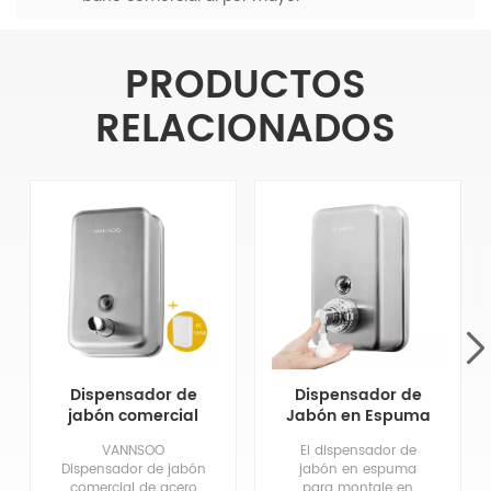
PRODUCTOS
RELACIONADOS
Dispensador de
Dispensador de
jabón comercial
Jabón en Espuma
de acero
para Manos de
VANNSOO
El dispensador de
inoxidable para
Acero Inoxidable
Dispensador de jabón
jabón en espuma
montaje en pared
Comercial 1200Ml
comercial de acero
para montaje en