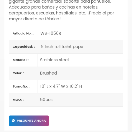
gigante grande comercial, soporte para pañuelos.
Adecuado para baños y cocinas en hoteles,
aeropuertos, escuelas, hospitales, etc. ¡Precio al por
mayor directo de fábrica!
WS-1056R
Artículo No.: :
9 Inch roll toilet paper
Capacidad: :
Stainless steel
Material: :
Brushed
Color: :
10" L x 4.7" W x 10.2" H
Tamaño: :
50pcs
MOQ: :
PREGUNTE AHORA