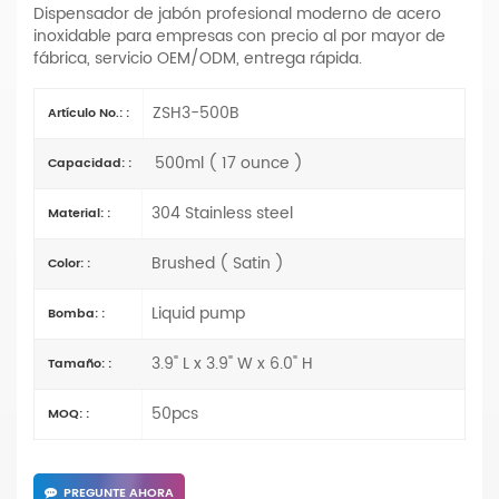
Dispensador de jabón profesional moderno de acero
inoxidable para empresas con precio al por mayor de
fábrica, servicio OEM/ODM, entrega rápida.
ZSH3-500B
Artículo No.: :
500ml ( 17 ounce )
Capacidad: :
304 Stainless steel
Material: :
Brushed ( Satin )
Color: :
Liquid pump
Bomba: :
3.9" L x 3.9" W x 6.0" H
Tamaño: :
50pcs
MOQ: :
PREGUNTE AHORA