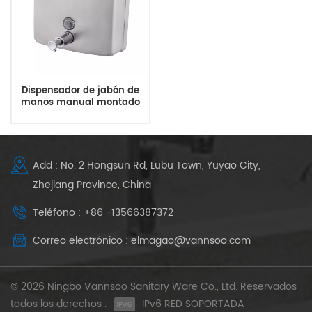
Dispensador de jabón de
manos manual montado
en la pared comercial
industrial de 1500 ml y 50
onzas
Add : No. 2 Hongsun Rd, Lubu Town, Yuyao City,
Zhejiang Province, China
Teléfono : +86 -13566387372
Correo electrónico : elmagao@vannsoo.com
© 2026 Ningbo Vannsoo Sanitary Ware Co., Ltd. Reservados
todos los derechos .
IPv6 RED SOPORTADA