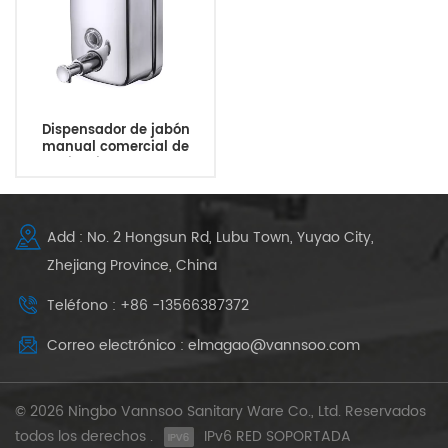
Dispensador de jabón
manual comercial de
acero inoxidable montado
en la pared
Add : No. 2 Hongsun Rd, Lubu Town, Yuyao City,
Zhejiang Province, China
Teléfono : +86 -13566387372
Correo electrónico : elmagao@vannsoo.com
© 2026 Ningbo Vannsoo Sanitary Ware Co., Ltd. Reservados
todos los derechos .
IPv6 RED SOPORTADA