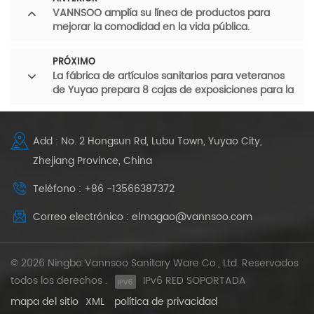
VANNSOO amplía su línea de productos para
mejorar la comodidad en la vida pública.
PRÓXIMO
La fábrica de artículos sanitarios para veteranos
de Yuyao prepara 8 cajas de exposiciones para la
30.ª edición de KBC 2026.
Add : No. 2 Hongsun Rd, Lubu Town, Yuyao City,
Zhejiang Province, China
Teléfono : +86 -13566387372
Correo electrónico : elmagao@vannsoo.com
© 2026 Ningbo Vannsoo Sanitary Ware Co., Ltd. Reservados
todos los derechos .
IPv6 RED SOPORTADA
mapa del sitio
XML
política de privacidad