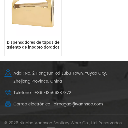
Dispensadores de tapas de
asiento de inodoro dorados
montados en superficie
para baños comerciales
Add : No. 2 Hongsun Rd, Lubu Town, Yuyao City,
Zhejiang Province, China
Teléfono : +86 -13566387372
Correo electrónico : elmagao@vannsoo.com
© 2026 Ningbo Vannsoo Sanitary Ware Co., Ltd. Reservados