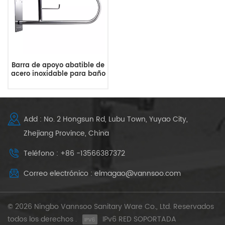
Barra de apoyo abatible de
acero inoxidable para baño
Add : No. 2 Hongsun Rd, Lubu Town, Yuyao City,
Zhejiang Province, China
Teléfono : +86 -13566387372
Correo electrónico : elmagao@vannsoo.com
© 2026 Ningbo Vannsoo Sanitary Ware Co., Ltd. Reservados
todos los derechos .
IPv6 RED SOPORTADA