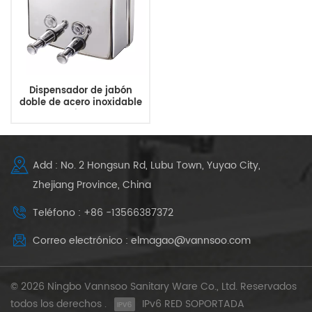
Dispensador de jabón
doble de acero inoxidable
para montaje en pared de
baño
Add : No. 2 Hongsun Rd, Lubu Town, Yuyao City,
Zhejiang Province, China
Teléfono : +86 -13566387372
Correo electrónico : elmagao@vannsoo.com
© 2026 Ningbo Vannsoo Sanitary Ware Co., Ltd. Reservados
todos los derechos .
IPv6 RED SOPORTADA