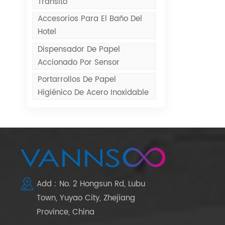
Tránsito
Accesorios Para El Baño Del
Hotel
Dispensador De Papel
Accionado Por Sensor
Portarrollos De Papel
Higiénico De Acero Inoxidable
Add : No. 2 Hongsun Rd, Lubu
Town, Yuyao City, Zhejiang
Province, China