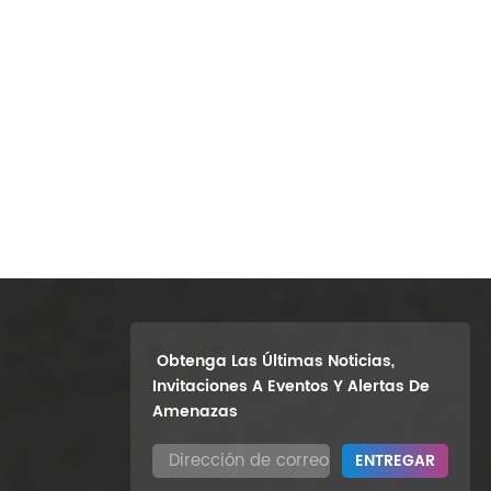
para mantener la higiene, ya que están
estos inconvenientes, los dispensadore
conveniencia y facilidad de uso, espec
de visitas donde la movilidad es una p
requisitos únicos. Es por eso que ofre
incluidos modelos montados en la pared
Nuestros productos están diseñados con 
acero inoxidable, para garantizar la dur
un hotel de lujo o un baño escolar ocup
Obtenga Las Últimas Noticias,
Invitaciones A Eventos Y Alertas De
Amenazas