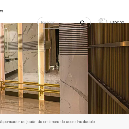
es
Español
English
Français
Русский
Español
عربي
中文
Dispensador de jabón de encimera de acero inoxidable