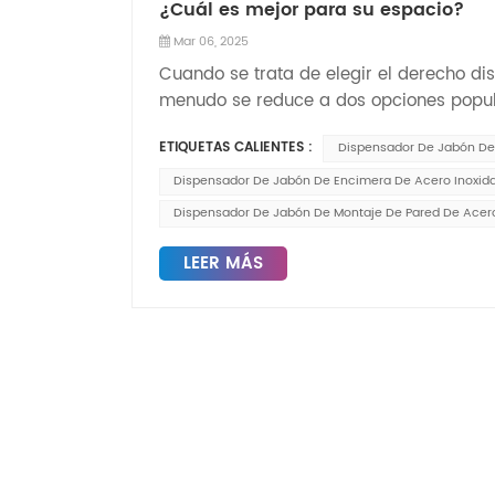
¿Cuál es mejor para su espacio?
Mar 06, 2025
Cuando se trata de elegir el derecho di
menudo se reduce a dos opciones popula
el dispensador de jabón de encimera. A
ETIQUETAS CALIENTES :
Dispensador De Jabón De 
adecuada para sus necesidades? El Dis
favoritos para aquellos que buscan ahor
Dispensador De Jabón De Encimera De Acero Inoxid
Ideal para áreas de alto tráfico, como ae
Dispensador De Jabón De Montaje De Pared De Acero
dispensador mantiene las encimeras sin 
ejemplo, nuestro dispensador de jabón 
LEER MÁS
durabilidad con un diseño elegante y mo
y residenciales. Su construcción robusta
entornos más concurridos. Por otro lad
su flexibilidad y portabilidad. Son fácil
que los convierte en una opción prácti
temporales o áreas donde el montaje en 
limitaciones. Los modelos de encimera o
un desafío en cocinas o baños compact