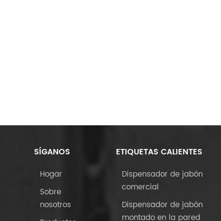
 más expuestos a derrames y salpicaduras. A pesar de
s de encimera siguen siendo una opción popular para su
ialmente en entornos como despensas de oficina o baños
rioridad. En Vannsoo, Entendemos que cada espacio tiene
cemos una amplia gama de dispensadores de jabón,
 y encimera, para satisfacer diversas necesidades.
precisión, utilizando materiales de alta calidad como el
abilidad y el atractivo estético. Ya sea que esté equipando
ado, tenemos la solución perfecta para usted.
SÍGANOS
ETIQUETAS CALIENTES
Hogar
Dispensador de jabón
comercial
Sobre
nosotros
Dispensador de jabón
montado en la pared