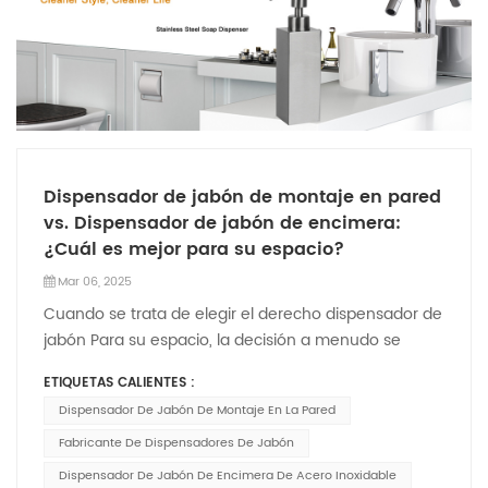
Dispensador de jabón de montaje en pared
vs. Dispensador de jabón de encimera:
¿Cuál es mejor para su espacio?
Mar 06, 2025
Cuando se trata de elegir el derecho dispensador de
jabón Para su espacio, la decisión a menudo se
reduce a dos opciones populares: el dispensador de
ETIQUETAS CALIENTES :
jabón de montaje en la pared y el dispensador de
Dispensador De Jabón De Montaje En La Pared
jabón de encimera. Ambos tienen sus ventajas
únicas, pero ¿cuál es más adecuada para sus
Fabricante De Dispensadores De Jabón
necesidades? El Dispensador de jabón de montaje
Dispensador De Jabón De Encimera De Acero Inoxidable