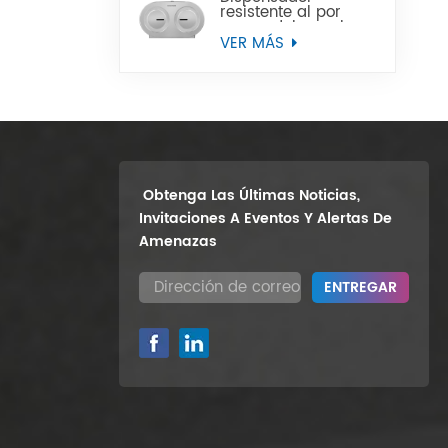
resistente al por
mayor del papel
higiénico del rollo
VER MÁS
enorme del gemelo
9" del soporte de la
pared
Obtenga Las Últimas Noticias,
Invitaciones A Eventos Y Alertas De
Amenazas