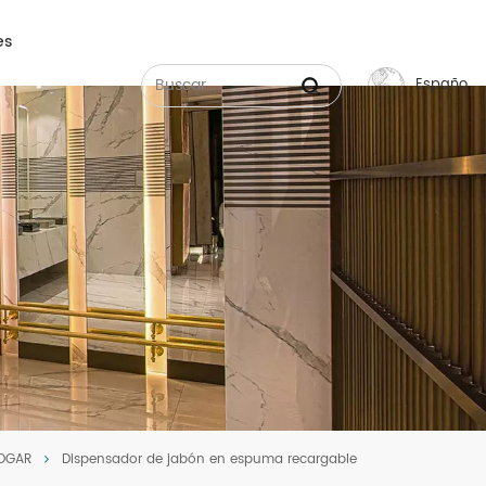
es
Español
English
Français
Русский
Español
عربي
中文
OGAR
Dispensador de jabón en espuma recargable