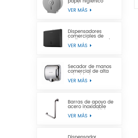
papel higiénico
Jumbo de acero
inoxidable para
VER MÁS
montaje en pared
comercial
Dispensadores
comerciales de
toallas de mano de
papel negro de
VER MÁS
acero inoxidable
Secador de manos
comercial de alta
velocidad para
baños
VER MÁS
Barras de apoyo de
acero inoxidable
para minusválidos
VER MÁS
Dispensador