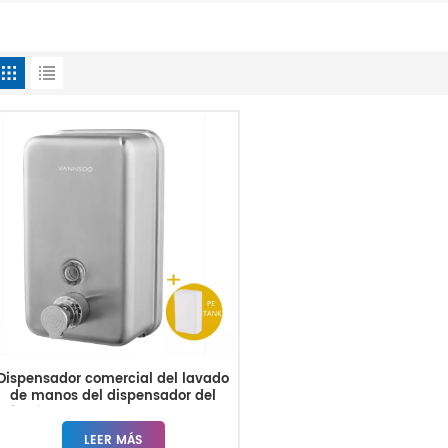
Dispensador comercial del lavado
de manos del dispensador del
jabón de la espuma del acero
inoxidable del soporte de la pared
LEER MÁS