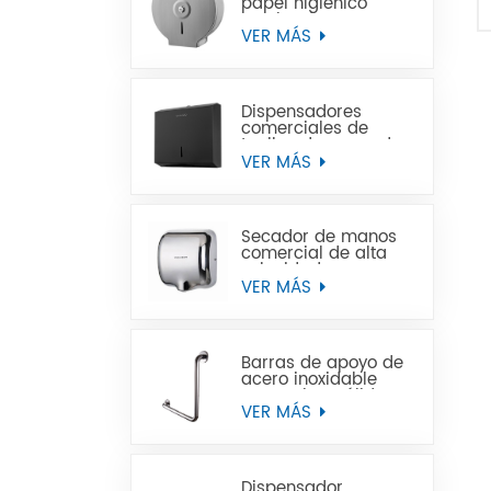
papel higiénico
Jumbo de acero
inoxidable para
VER MÁS
montaje en pared
comercial
Dispensadores
comerciales de
toallas de mano de
papel negro de
VER MÁS
acero inoxidable
Secador de manos
comercial de alta
velocidad para
baños
VER MÁS
Barras de apoyo de
acero inoxidable
para minusválidos
VER MÁS
Dispensador