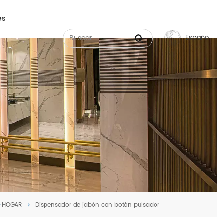
es
Español
English
Français
Русский
Español
عربي
中文
HOGAR
Dispensador de jabón con botón pulsador