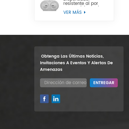
resistente al por
mayor del papel
higiénico del rollo
VER MÁS
enorme del gemelo
9" del soporte de la
pared
Obtenga Las Últimas Noticias,
Invitaciones A Eventos Y Alertas De
Amenazas