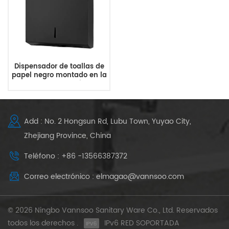
Dispensador de toallas de
papel negro montado en la
pared de accesorios de
baño comercial
Add : No. 2 Hongsun Rd, Lubu Town, Yuyao City,
Zhejiang Province, China
Teléfono : +86 -13566387372
Correo electrónico : elmagao@vannsoo.com
© 2026 Ningbo Vannsoo Sanitary Ware Co., Ltd. Reservados
todos los derechos .
IPv6 RED SOPORTADA