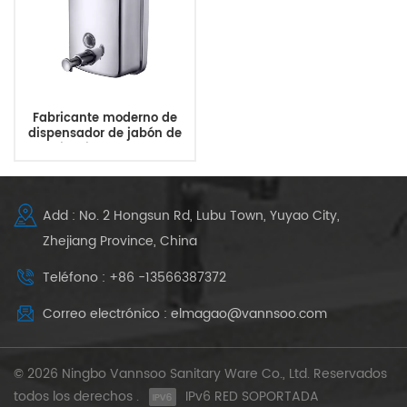
Fabricante moderno de
dispensador de jabón de
acero inoxidable de 800 ml
Add : No. 2 Hongsun Rd, Lubu Town, Yuyao City,
Zhejiang Province, China
Teléfono : +86 -13566387372
Correo electrónico : elmagao@vannsoo.com
© 2026 Ningbo Vannsoo Sanitary Ware Co., Ltd. Reservados
todos los derechos .
IPv6 RED SOPORTADA