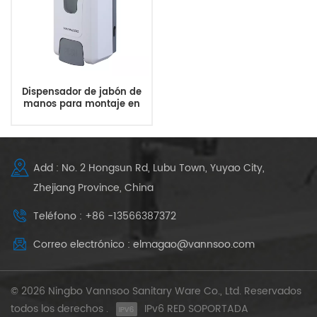
Dispensador de jabón de
manos para montaje en
pared de baño de 40 onzas
Dispensador de
desinfectante de manos
Add : No. 2 Hongsun Rd, Lubu Town, Yuyao City,
Zhejiang Province, China
Teléfono : +86 -13566387372
Correo electrónico : elmagao@vannsoo.com
© 2026 Ningbo Vannsoo Sanitary Ware Co., Ltd. Reservados
todos los derechos .
IPv6 RED SOPORTADA