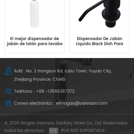
El mejor dispensador de
Dispensador De Jabón
jabón de latón para lavabo
Líquido Black Dish Para
de cocina de 34 onzas
Fregadero De Cocina 10Oz
Add : No. 2 Hongsun Rd, Lubu Town, Yuyao City,
Zhejiang Province, China
Teléfono : +86 -13566387372
Correo electrónico : elmagao@vannsoo.com
© 2026 Ningbo Vannsoo Sanitary Ware Co., Ltd. Reservados
todos los derechos .
IPv6 RED SOPORTADA