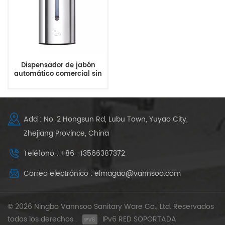
Dispensador de jabón
automático comercial sin
contacto de acero
inoxidable montado en la
pared
Add : No. 2 Hongsun Rd, Lubu Town, Yuyao City,
Zhejiang Province, China
Teléfono : +86 -13566387372
Correo electrónico : elmagao@vannsoo.com
© 2026 Ningbo Vannsoo Sanitary Ware Co., Ltd. Reservados
todos los derechos .
IPv6 RED SOPORTADA