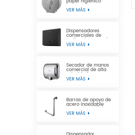
papel higiénico
Jumbo de acero
inoxidable para
VER MÁS
montaje en pared
comercial
Dispensadores
comerciales de
toallas de mano de
papel negro de
VER MÁS
acero inoxidable
Secador de manos
comercial de alta
velocidad para
baños
VER MÁS
Barras de apoyo de
acero inoxidable
para minusválidos
VER MÁS
Dispensador