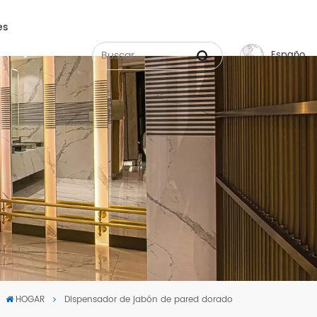
es
Español
English
Français
Русский
Español
عربي
中文
HOGAR
Dispensador de jabón de pared dorado