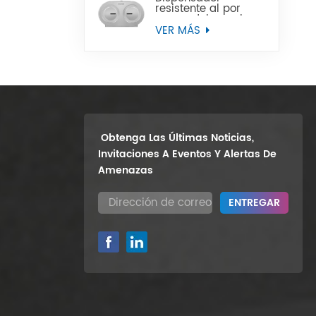
resistente al por
mayor del papel
higiénico del rollo
VER MÁS
enorme del gemelo
9" del soporte de la
pared
Obtenga Las Últimas Noticias,
Invitaciones A Eventos Y Alertas De
Amenazas