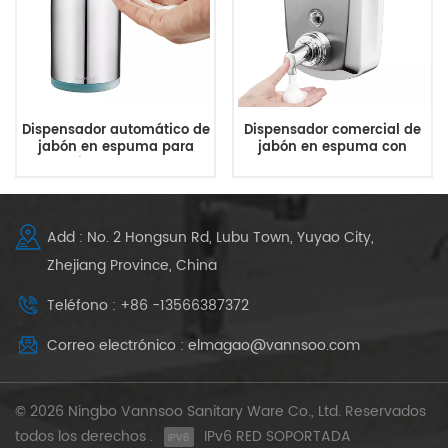
Dispensador automático de
Dispensador comercial de
jabón en espuma para
jabón en espuma con
encimera de baño
pulsador montado en la
pared
Add : No. 2 Hongsun Rd, Lubu Town, Yuyao City,
Zhejiang Province, China
Teléfono : +86 -13566387372
Correo electrónico : elmagao@vannsoo.com
© 2026 Ningbo Vannsoo Sanitary Ware Co., Ltd. Reservados
todos los derechos .
IPv6 RED SOPORTADA