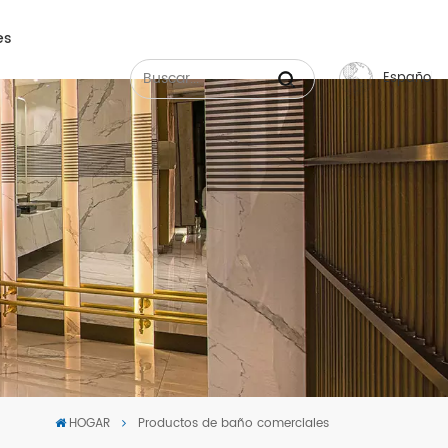
es
Español
English
Français
Русский
Español
عربي
中文
HOGAR
Productos de baño comerciales