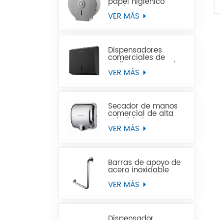
papel higiénico
Jumbo de acero
inoxidable para
VER MÁS
montaje en pared
comercial
Dispensadores
comerciales de
toallas de mano de
papel negro de
VER MÁS
acero inoxidable
Secador de manos
comercial de alta
velocidad para
baños
VER MÁS
Barras de apoyo de
acero inoxidable
para minusválidos
VER MÁS
Dispensador