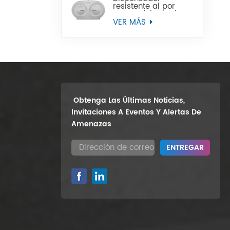
resistente al por
mayor del papel
higiénico del rollo
VER MÁS
enorme del gemelo
9" del soporte de la
pared
Obtenga Las Últimas Noticias,
Invitaciones A Eventos Y Alertas De
Amenazas