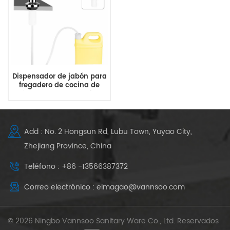
Dispensador de jabón para
fregadero de cocina de
latón cromado, montaje en
cubierta con kit de tubo
extendido
Add : No. 2 Hongsun Rd, Lubu Town, Yuyao City,
Zhejiang Province, China
Teléfono : +86 -13566387372
Correo electrónico : elmagao@vannsoo.com
© 2026 Ningbo Vannsoo Sanitary Ware Co., Ltd. Reservados