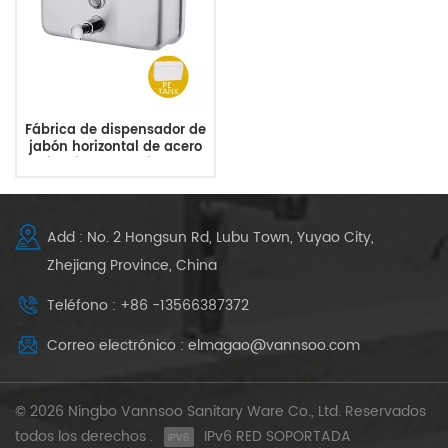
Fábrica de dispensador de
jabón horizontal de acero
inoxidable cepillado
Add : No. 2 Hongsun Rd, Lubu Town, Yuyao City,
Zhejiang Province, China
Teléfono : +86 -13566387372
Correo electrónico : elmagao@vannsoo.com
© 2026 Ningbo Vannsoo Sanitary Ware Co., Ltd. Reservados
todos los derechos .
IPv6 RED SOPORTADA