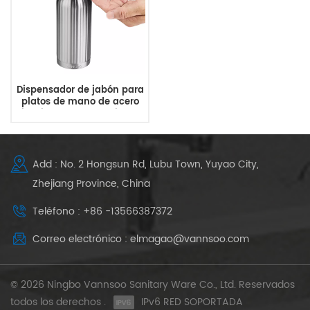
Dispensador de jabón para
platos de mano de acero
inoxidable para cocina y
baño
Add : No. 2 Hongsun Rd, Lubu Town, Yuyao City,
Zhejiang Province, China
Teléfono : +86 -13566387372
Correo electrónico : elmagao@vannsoo.com
© 2026 Ningbo Vannsoo Sanitary Ware Co., Ltd. Reservados
todos los derechos .
IPv6 RED SOPORTADA