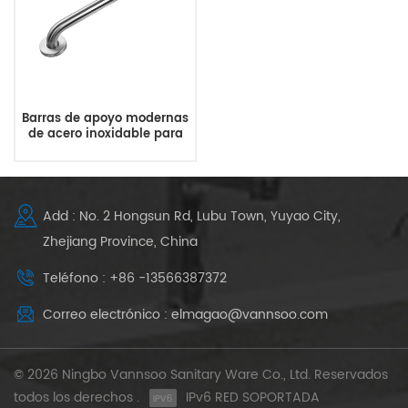
Barras de apoyo modernas
de acero inoxidable para
baños que cumplen con la
ADA
Add : No. 2 Hongsun Rd, Lubu Town, Yuyao City,
Zhejiang Province, China
Teléfono : +86 -13566387372
Correo electrónico : elmagao@vannsoo.com
© 2026 Ningbo Vannsoo Sanitary Ware Co., Ltd. Reservados
todos los derechos .
IPv6 RED SOPORTADA