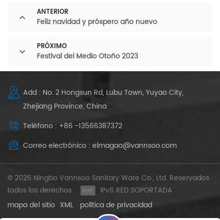
ANTERIOR
Feliz navidad y próspero año nuevo
PRÓXIMO
Festival del Medio Otoño 2023
Add : No. 2 Hongsun Rd, Lubu Town, Yuyao City,
Zhejiang Province, China
Teléfono : +86 -13566387372
Correo electrónico : elmagao@vannsoo.com
© 2026 Ningbo Vannsoo Sanitary Ware Co., Ltd. Reservados
todos los derechos .
IPv6 RED SOPORTADA
mapa del sitio
XML
política de privacidad