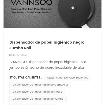
Dispensador de papel higiénico negro
Jumbo Roll
Jul 10, 2023
VANNSOO Dispensador de papel higienico rollo
jumbo está hecho de acero inoxidable de alta
calidad con diferentes colores disponibles,
ETIQUETAS CALIENTES :
Dispensador De Papel Higiénico
incluyendo cepillado, negro y dorado. La pintura
negra alrededor de la carcasa de acero inoxidable
Dispensador De Papel Higiénico Comercial
evita que dispensador de papel higiénico comercial
Dispensador De Papel Higiénico Negro
del óxido Duradero y duradero que los
Dispensador De Papel Higiénico Jumbo
dispensadores de papel higiénico tradicionales. Este